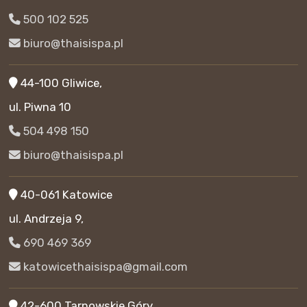
500 102 525
biuro@thaisispa.pl
44-100 Gliwice,
ul. Piwna 10
504 498 150
biuro@thaisispa.pl
40-061 Katowice
ul. Andrzeja 9,
690 469 369
katowicethaisispa@gmail.com
42-600 Tarnowskie Góry