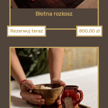
Błotna rozkosz
Rezerwuj teraz
800,00
zł