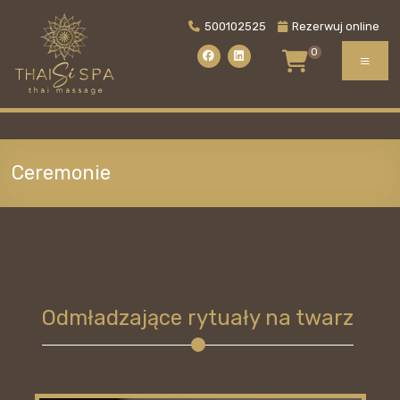
Skip
to
500102525
Rezerwuj online
content
0
Men
ThaiSiSPA
Gliwice
Ceremonie
Odmładzające rytuały na twarz