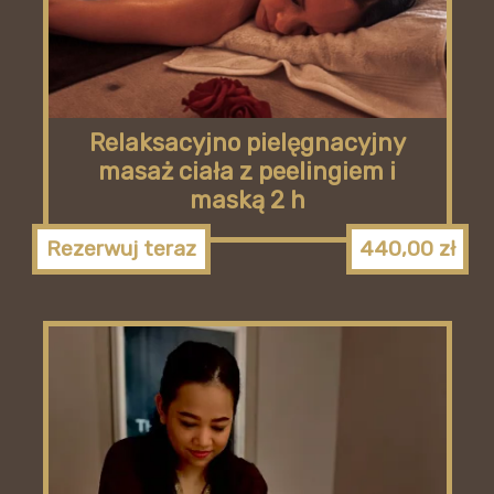
Relaksacyjno pielęgnacyjny
masaż ciała z peelingiem i
maską 2 h
Rezerwuj teraz
440,00
zł