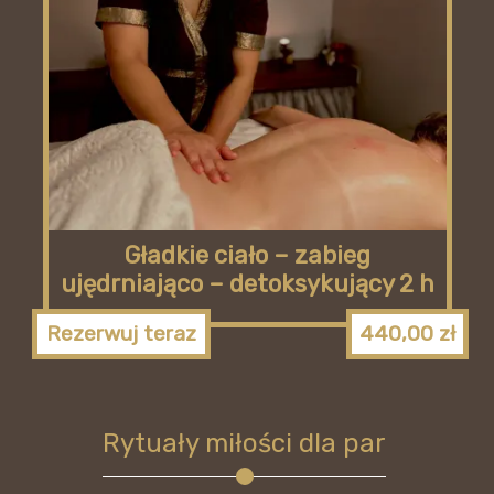
Gładkie ciało – zabieg
ujędrniająco – detoksykujący 2 h
Rezerwuj teraz
440,00
zł
Rytuały miłości dla par