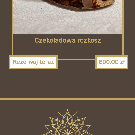
Czekoladowa rozkosz
Rezerwuj teraz
800,00
zł