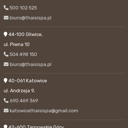
500 102 525
biuro@thaisispa.pl
44-100 Gliwice,
ul. Piwna 10
504 498 150
biuro@thaisispa.pl
40-061 Katowice
ul. Andrzeja 9,
690 469 369
katowicethaisispa@gmail.com
42-600 Tarnowskie Góry