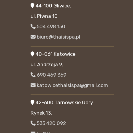
44-100 Gliwice,
ul. Piwna 10
504 498 150
biuro@thaisispa.pl
40-061 Katowice
ul. Andrzeja 9,
690 469 369
katowicethaisispa@gmail.com
42-600 Tarnowskie Góry
Rynek 13,
535 420 092