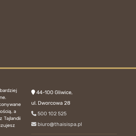
bardziej
44-100 Gliwice,
ne.
ul. Dworcowa 28
wykonywane
ością, a
500 102 525
 Tajlandii
biuro@thaisispa.pl
czujesz