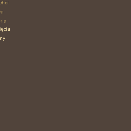
cher
ca
ria
jęcia
lmy