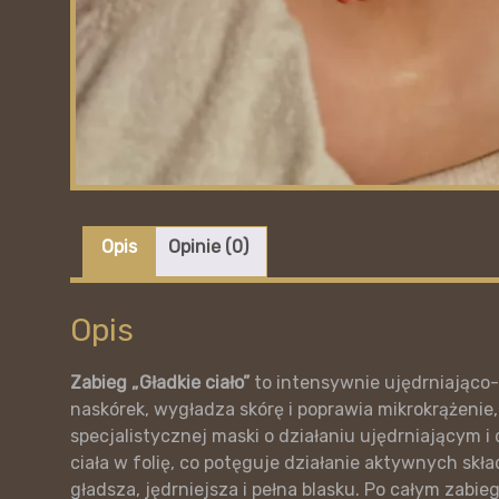
Opis
Opinie (0)
Opis
Zabieg „Gładkie ciało”
to intensywnie ujędrniająco-d
naskórek, wygładza skórę i poprawia mikrokrążeni
specjalistycznej maski o działaniu ujędrniającym i
ciała w folię, co potęguje działanie aktywnych skł
gładsza, jędrniejsza i pełna blasku. Po całym zabi