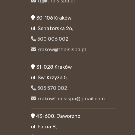
tg@thaisispa.pl
30-106 Kraków
ul. Senatorska 26,
500 006 002
krakow@thaisispa.pl
31-028 Kraków
ul. Św. Krzyża 5,
505 570 002
krakowthaisispa@gmail.com
43-600, Jaworzno
ul. Farna 8,