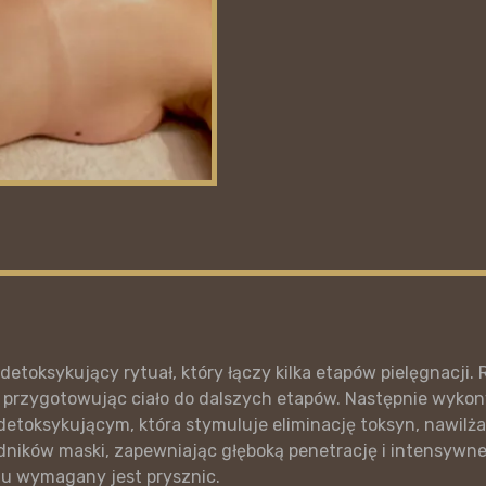
etoksykujący rytuał, który łączy kilka etapów pielęgnacji.
e, przygotowując ciało do dalszych etapów. Następnie wyk
 detoksykującym, która stymuluje eliminację toksyn, nawilża
adników maski, zapewniając głęboką penetrację i intensywne
egu wymagany jest prysznic.