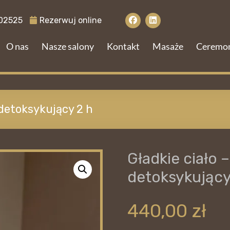
02525
Rezerwuj online
O nas
Nasze salony
Kontakt
Masaże
Ceremo
 detoksykujący 2 h
Gładkie ciało 
detoksykujący
440,00
zł