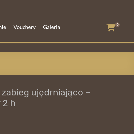
0
nie
Vouchery
Galeria
– zabieg ujędrniająco –
 2 h