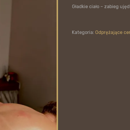
Gładkie ciało – zabieg uję
Kategoria:
Odprężające cer