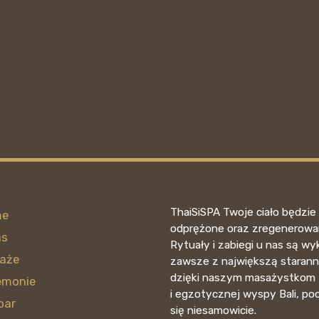
ThaiSiSPA Twoje ciało będzie 
me
odprężone oraz zregenerowa
as
Rytuały i zabiegi u nas są 
aże
zawsze z największą starann
dzięki naszym masażystkom z
emonie
i egzotycznej wyspy Bali, po
par
się niesamowicie.