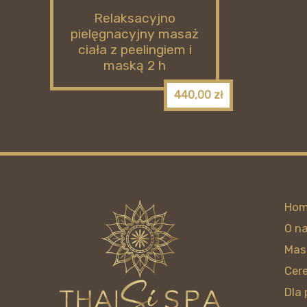
Relaksacyjno
pielęgnacyjny masaż
ciała z peelingiem i
maską 2 h
440,00
zł
Ho
O n
Mas
Cer
Dla 