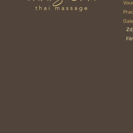
Vou
Pra
Gale
Zd
Fi