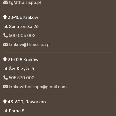
tg@thaisispa.pl
30-106 Kraków
ul. Senatorska 26,
500 006 002
krakow@thaisispa.pl
31-028 Kraków
ul. Św. Krzyża 5,
505 570 002
krakowthaisispa@gmail.com
43-600, Jaworzno
ul. Farna 8,