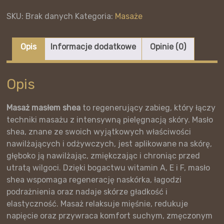
ciepłym
masłem
SKU:
Brak danych
Kategoria:
Masaże
Shea
Opis
Informacje dodatkowe
Opinie (0)
Opis
Masaż masłem shea
to regenerujący zabieg, który łączy
techniki masażu z intensywną pielęgnacją skóry. Masło
shea, znane ze swoich wyjątkowych właściwości
nawilżających i odżywczych, jest aplikowane na skórę,
głęboko ją nawilżając, zmiękczając i chroniąc przed
utratą wilgoci. Dzięki bogactwu witamin A, E i F, masło
shea wspomaga regenerację naskórka, łagodzi
podrażnienia oraz nadaje skórze gładkość i
elastyczność. Masaż relaksuje mięśnie, redukuje
napięcie oraz przywraca komfort suchym, zmęczonym