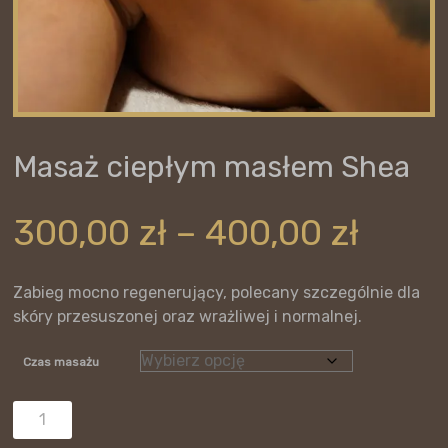
Masaż ciepłym masłem Shea
Zakr
300,00
zł
–
400,00
zł
cen:
od
300,0
Zabieg mocno regenerujący, polecany szczególnie dla
do
skóry przesuszonej oraz wrażliwej i normalnej.
400,0
Czas masażu
ilość
Masaż